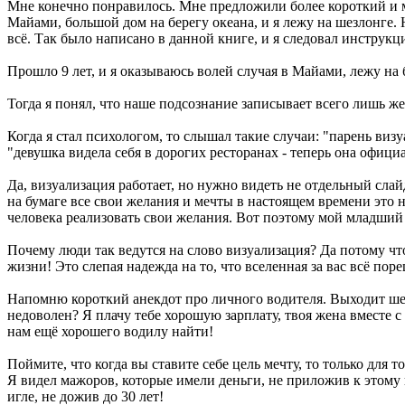
Мне конечно понравилось. Мне предложили более короткий и м
Майами, большой дом на берегу океана, и я лежу на шезлонге. 
всё. Так было написано в данной книге, и я следовал инструкц
Прошло 9 лет, и я оказываюсь волей случая в Майами, лежу на 
Тогда я понял, что наше подсознание записывает всего лишь ж
Когда я стал психологом, то слышал такие случаи: "парень виз
"девушка видела себя в дорогих ресторанах - теперь она офиц
Да, визуализация работает, но нужно видеть не отдельный слай
на бумаге все свои желания и мечты в настоящем времени это
человека реализовать свои желания. Вот поэтому мой младший
Почему люди так ведутся на слово визуализация? Да потому чт
жизни! Это слепая надежда на то, что вселенная за вас всё поре
Напомню короткий анекдот про личного водителя. Выходит шеф
недоволен? Я плачу тебе хорошую зарплату, твоя жена вместе с 
нам ещё хорошего водилу найти!
Поймите, что когда вы ставите себе цель мечту, то только для 
Я видел мажоров, которые имели деньги, не приложив к этому 
игле, не дожив до 30 лет!