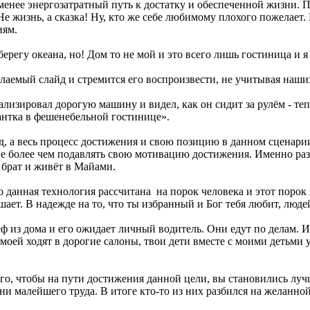
енее энергозатратный путь к достатку и обеспеченной жизни. П
Не жизнь, а сказка! Ну, кто же себе любимому плохого пожелает.
иям.
берегу океана, но! Дом то не мой и это всего лишь гостиница и 
елаемый слайд и стремится его воспроизвести, не учитывая наши
уализировал дорогую машину и видел, как он сидит за рулём - те
иантка в фешенебельной гостинице».
д, а весь процесс достижения и свою позицию в данном сценарии!
 не более чем подавлять свою мотивацию достижения. Именно ра
 брат и живёт в Майами.
о данная технология рассчитана на порок человека и этот порок
шает. В надежде на то, что ты избранный и Бог тебя любит, людей
 из дома и его ожидает личный водитель. Они едут по делам. И
моей ходят в дорогие салоны, твои дети вместе с моими детьми у
того, чтобы на пути достижения данной цели, вы становились лучш
ни малейшего труда. В итоге кто-то из них разбился на желанно