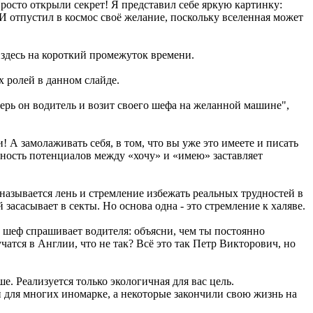
росто открыли секрет! Я представил себе яркую картинку:
 И отпустил в космос своё желание, поскольку вселенная может
я здесь на короткий промежуток времени.
х ролей в данном слайде.
перь он водитель и возит своего шефа на желанной машине",
 А замолаживать себя, в том, что вы уже это имеете и писать
зность потенциалов между «хочу» и «имею» заставляет
 называется лень и стремление избежать реальных трудностей в
 засасывает в секты. Но основа одна - это стремление к халяве.
 шеф спрашивает водителя: объясни, чем ты постоянно
чатся в Англии, что не так? Всё это так Петр Викторович, но
е. Реализуется только экологичная для вас цель.
й для многих иномарке, а некоторые закончили свою жизнь на