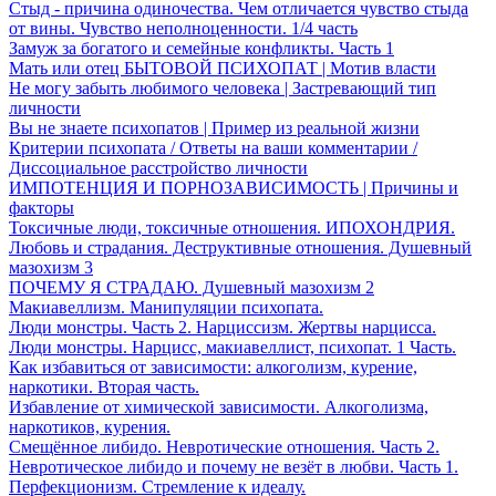
Стыд - причина одиночества. Чем отличается чувство стыда
от вины. Чувство неполноценности. 1/4 часть
Замуж за богатого и семейные конфликты. Часть 1
Мать или отец БЫТОВОЙ ПСИХОПАТ | Мотив власти
Не могу забыть любимого человека | Застревающий тип
личности
Вы не знаете психопатов | Пример из реальной жизни
Критерии психопата / Ответы на ваши комментарии /
Диссоциальное расстройство личности
ИМПОТЕНЦИЯ И ПОРНОЗАВИСИМОСТЬ | Причины и
факторы
Токсичные люди, токсичные отношения. ИПОХОНДРИЯ.
Любовь и страдания. Деструктивные отношения. Душевный
мазохизм 3
ПОЧЕМУ Я СТРАДАЮ. Душевный мазохизм 2
Макиавеллизм. Манипуляции психопата.
Люди монстры. Часть 2. Нарциссизм. Жертвы нарцисса.
Люди монстры. Нарцисс, макиавеллист, психопат. 1 Часть.
Как избавиться от зависимости: алкоголизм, курение,
наркотики. Вторая часть.
Избавление от химической зависимости. Алкоголизма,
наркотиков, курения.
Смещённое либидо. Невротические отношения. Часть 2.
Невротическое либидо и почему не везёт в любви. Часть 1.
Перфекционизм. Стремление к идеалу.