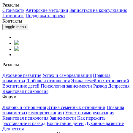
Разделы
Стоимость
Авторские методики
Записаться на консультацию
Позвонить
Поддержать проект
Контакты
toggle menu
Разделы
Духовное развитие
Успех и самореализация
Правила
знакомства
Любовь и отношения
Этика семейных отношений
Воспитание детей
Психология зависимости
Развод
Депрессия
Квантовая психология
Форум
Любовь и отношения
Этика семейных отношений
Правила
знакомства (самопрезентация)
Успех и самореализация
Квантовая психология
Зависимости
Как пережить
расставание и развод
Воспитание детей
Духовное развитие
Депрессия