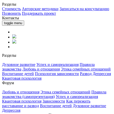
Разделы
Стоимость
Авторские методики
Записаться на консультацию
Позвонить
Поддержать проект
Контакты
toggle menu
Разделы
Духовное развитие
Успех и самореализация
Правила
знакомства
Любовь и отношения
Этика семейных отношений
Воспитание детей
Психология зависимости
Развод
Депрессия
Квантовая психология
Форум
Любовь и отношения
Этика семейных отношений
Правила
знакомства (самопрезентация)
Успех и самореализация
Квантовая психология
Зависимости
Как пережить
расставание и развод
Воспитание детей
Духовное развитие
Депрессия