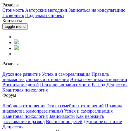
Разделы
Стоимость
Авторские методики
Записаться на консультацию
Позвонить
Поддержать проект
Контакты
toggle menu
Разделы
Духовное развитие
Успех и самореализация
Правила
знакомства
Любовь и отношения
Этика семейных отношений
Воспитание детей
Психология зависимости
Развод
Депрессия
Квантовая психология
Форум
Любовь и отношения
Этика семейных отношений
Правила
знакомства (самопрезентация)
Успех и самореализация
Квантовая психология
Зависимости
Как пережить
расставание и развод
Воспитание детей
Духовное развитие
Депрессия