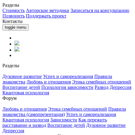
Разделы
Стоимость
Авторские методики
Записаться на консультацию
Позвонить
Поддержать проект
Контакты
toggle menu
Разделы
Духовное развитие
Успех и самореализация
Правила
знакомства
Любовь и отношения
Этика семейных отношений
Воспитание детей
Психология зависимости
Развод
Депрессия
Квантовая психология
Форум
Любовь и отношения
Этика семейных отношений
Правила
знакомства (самопрезентация)
Успех и самореализация
Квантовая психология
Зависимости
Как пережить
расставание и развод
Воспитание детей
Духовное развитие
Депрессия